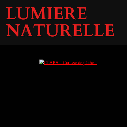
LUMIERE
Passer
au
contenu
NATURELLE
principal