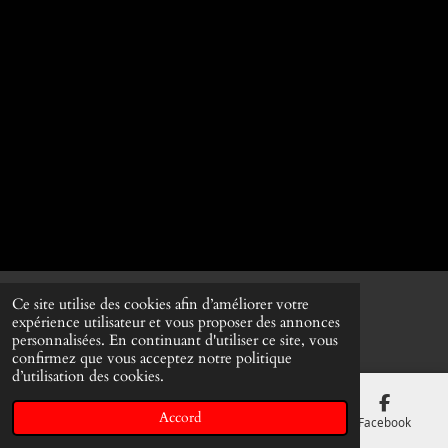
Ce site utilise des cookies afin d’améliorer votre
© 2022 - 2026 Lumiere Naturelle
expérience utilisateur et vous proposer des annonces
Propulsé par
Webador
personnalisées. En continuant d'utiliser ce site, vous
confirmez que vous acceptez notre politique
d’utilisation des cookies.
Accord
E-mail
Téléphone
Carte
Facebook