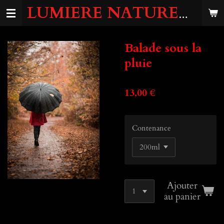
LUMIERE
NATURELLE
Passer
au
contenu
principal
Balade sous la
pluie
13,00 €
Contenance
Ajouter
au panier