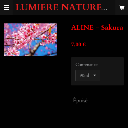
LUMIERE
NATURELLE
Passer
au
contenu
principal
ALINE - Sakura
7,00 €
Contenance
Épuisé