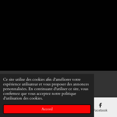
Ce site utilise des cookies afin d’améliorer votre
© 2022 - 2026 Lumiere Naturelle
expérience utilisateur et vous proposer des annonces
Propulsé par
Webador
personnalisées. En continuant d'utiliser ce site, vous
confirmez que vous acceptez notre politique
d’utilisation des cookies.
Accord
E-mail
Téléphone
Carte
Facebook